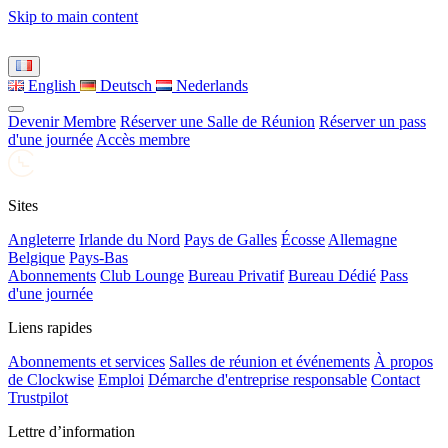
Skip to main content
English
Deutsch
Nederlands
Devenir Membre
Réserver une Salle de Réunion
Réserver un pass
d'une journée
Accès membre
Sites
Angleterre
Irlande du Nord
Pays de Galles
Écosse
Allemagne
Belgique
Pays-Bas
Abonnements
Club Lounge
Bureau Privatif
Bureau Dédié
Pass
d'une journée
Liens rapides
Abonnements et services
Salles de réunion et événements
À propos
de Clockwise
Emploi
Démarche d'entreprise responsable
Contact
Trustpilot
Lettre d’information