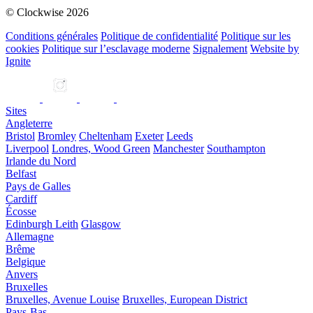
© Clockwise 2026
Conditions générales
Politique de confidentialité
Politique sur les
cookies
Politique sur l’esclavage moderne
Signalement
Website by
Ignite
Sites
Angleterre
Bristol
Bromley
Cheltenham
Exeter
Leeds
Liverpool
Londres, Wood Green
Manchester
Southampton
Irlande du Nord
Belfast
Pays de Galles
Cardiff
Écosse
Edinburgh Leith
Glasgow
Allemagne
Brême
Belgique
Anvers
Bruxelles
Bruxelles, Avenue Louise
Bruxelles, European District
Pays-Bas