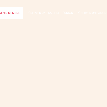
RÉSERVER UNE SALLE DE RÉUNION
RÉSERVER UN PASS D
VENIR MEMBRE