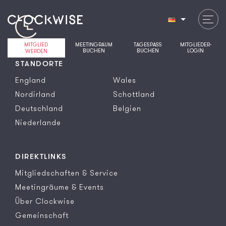
MITGLIED
MEETINGRAUM
TAGESPASS
MITGLIEDER-
BUCHEN
BUCHEN
LOGIN
WERDEN
STANDORTE
England
Wales
Nordirland
Schottland
Deutschland
Belgien
Niederlande
DIREKTLINKS
Mitgliedschaften & Service
Meetingräume & Events
Über Clockwise
Gemeinschaft