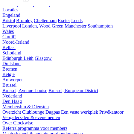
Locaties
Engeland
Bristol
Bromley
Cheltenham
Exeter
Leeds
Liverpool
Londen, Wood Green
Manchester
Southampton
Wales
Cardiff
Noord-Ierland
Belfast
Schotland
Edinburgh Leith
Glasgow
Duitsland
Bremen
België
Antwerpen
Brussel
Brussel, Avenue Louise
Brussel, European District
Nederland
Den Haag
Membership & Diensten
Overzicht
Clublounge
Dagpas
Een vaste werkplek
Privékantoor
Vergaderzalen & evenementen
Over Clockwise
Referralprogramma voor members
Maatschappelijk verantwoord ondernemen