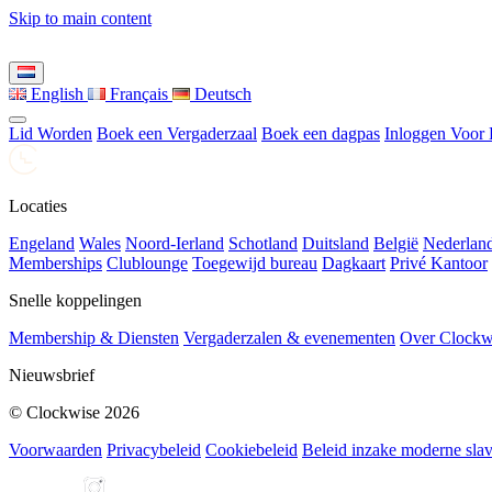
Skip to main content
English
Français
Deutsch
Lid Worden
Boek een Vergaderzaal
Boek een dagpas
Inloggen Voor
Locaties
Engeland
Wales
Noord-Ierland
Schotland
Duitsland
België
Nederlan
Memberships
Clublounge
Toegewijd bureau
Dagkaart
Privé Kantoor
Snelle koppelingen
Membership & Diensten
Vergaderzalen & evenementen
Over Clockw
Nieuwsbrief
© Clockwise 2026
Voorwaarden
Privacybeleid
Cookiebeleid
Beleid inzake moderne slav