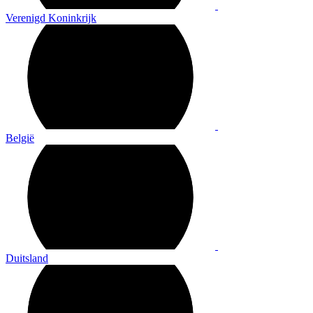
Verenigd Koninkrijk
België
Duitsland