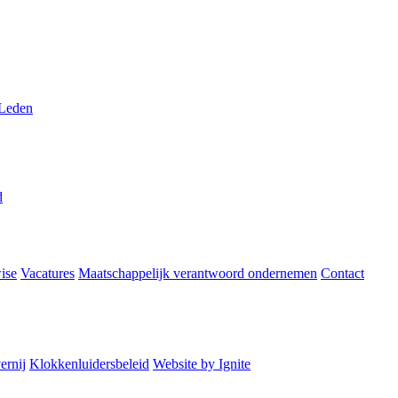
 Leden
d
ise
Vacatures
Maatschappelijk verantwoord ondernemen
Contact
ernij
Klokkenluidersbeleid
Website by Ignite