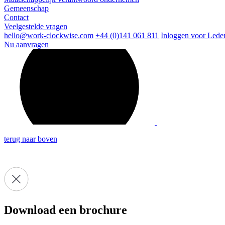
Gemeenschap
Contact
Veelgestelde vragen
hello@work-clockwise.com
+44 (0)141 061 811
Inloggen voor Lede
Nu aanvragen
terug naar boven
Download een brochure