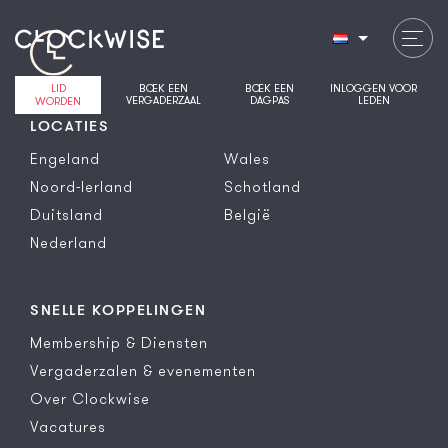
LID
BOEK EEN
BOEK EEN
INLOGGEN VOOR
VERGADERZAAL
DAGPAS
LEDEN
WORDEN
LOCATIES
Engeland
Wales
Noord-Ierland
Schotland
Duitsland
België
Nederland
SNELLE KOPPELINGEN
Membership & Diensten
Vergaderzalen & evenementen
Over Clockwise
Vacatures