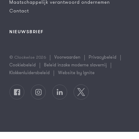
Maatschappelijk verantwoord ondernemen
Contact
NIEUWSBRIEF
© Clockwise 2026
Voorwaarden
Privacybeleid
Cookiebeleid
Beleid inzake moderne slavernij
Klokkenluidersbeleid
Website by Ignite