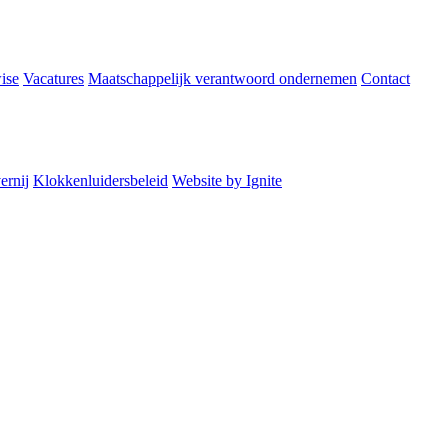
ise
Vacatures
Maatschappelijk verantwoord ondernemen
Contact
ernij
Klokkenluidersbeleid
Website by Ignite