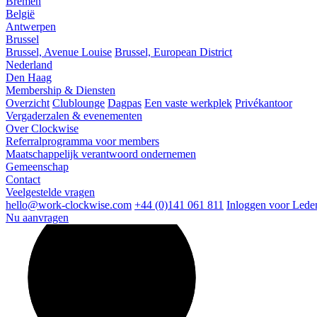
Bremen
België
Antwerpen
Brussel
Brussel, Avenue Louise
Brussel, European District
Nederland
Den Haag
Membership & Diensten
Overzicht
Clublounge
Dagpas
Een vaste werkplek
Privékantoor
Vergaderzalen & evenementen
Over Clockwise
Referralprogramma voor members
Maatschappelijk verantwoord ondernemen
Gemeenschap
Contact
Veelgestelde vragen
hello@work-clockwise.com
+44 (0)141 061 811
Inloggen voor Lede
Nu aanvragen