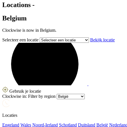
Locations -
Belgium
Clockwise is now in Belgium.
Selecteer een locatie
Bekijk locatie
Gebruik je locatie
Clockwise in:
Filter by region
Locaties
Engeland
Wales
Noord-Ierland
Schotland
Duitsland
België
Nederlan