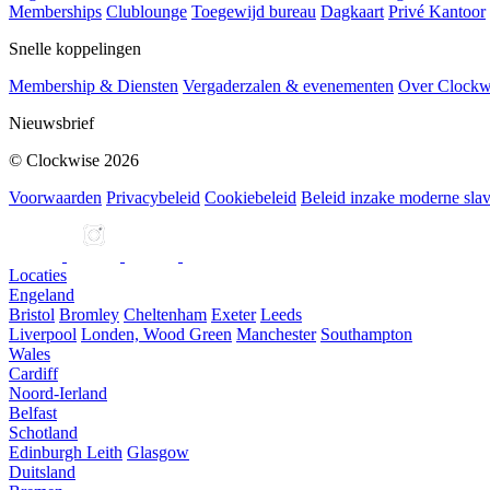
Memberships
Clublounge
Toegewijd bureau
Dagkaart
Privé Kantoor
Snelle koppelingen
Membership & Diensten
Vergaderzalen & evenementen
Over Clockw
Nieuwsbrief
© Clockwise 2026
Voorwaarden
Privacybeleid
Cookiebeleid
Beleid inzake moderne slav
Locaties
Engeland
Bristol
Bromley
Cheltenham
Exeter
Leeds
Liverpool
Londen, Wood Green
Manchester
Southampton
Wales
Cardiff
Noord-Ierland
Belfast
Schotland
Edinburgh Leith
Glasgow
Duitsland